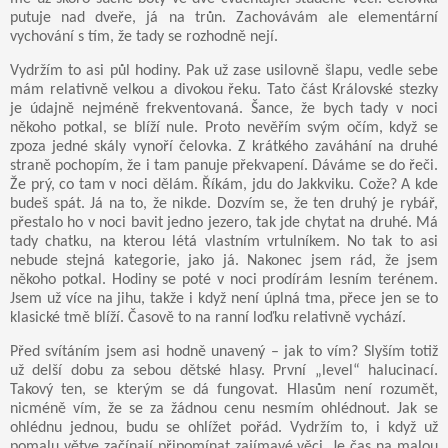
putuje nad dveře, já na trůn. Zachovávám ale elementární
vychování s tím, že tady se rozhodně nejí.
Vydržím to asi půl hodiny. Pak už zase usilovně šlapu, vedle sebe
mám relativně velkou a divokou řeku. Tato část Královské stezky
je údajně nejméně frekventovaná. Šance, že bych tady v noci
někoho potkal, se blíží nule. Proto nevěřím svým očím, když se
zpoza jedné skály vynoří čelovka. Z krátkého zaváhání na druhé
straně pochopím, že i tam panuje překvapení. Dáváme se do řeči.
Že prý, co tam v noci dělám. Říkám, jdu do Jakkviku. Cože? A kde
budeš spát. Já na to, že nikde. Dozvím se, že ten druhý je rybář,
přestalo ho v noci bavit jedno jezero, tak jde chytat na druhé. Má
tady chatku, na kterou létá vlastním vrtulníkem. No tak to asi
nebude stejná kategorie, jako já. Nakonec jsem rád, že jsem
někoho potkal. Hodiny se poté v noci prodírám lesním terénem.
Jsem už více na jihu, takže i když není úplná tma, přece jen se to
klasické tmě blíží. Časově to na ranní loďku relativně vychází.
Před svítáním jsem asi hodně unavený – jak to vím? Slyším totiž
už delší dobu za sebou dětské hlasy. První „level“ halucinací.
Takový ten, se kterým se dá fungovat. Hlasům není rozumět,
nicméně vím, že se za žádnou cenu nesmím ohlédnout. Jak se
ohlédnu jednou, budu se ohlížet pořád. Vydržím to, i když už
pomalu větve začínají připomínat zajímavé věci. Je čas na malou