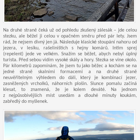
Na druhé straně čeká už od pohledu zkušený zálesák – jde celou
stezku, ale běžel ji celou v opačném směru před pár lety. Jsem
rád, že nejsem divný jen já. Následuje klasické stoupání nahoru od
jezera, v lesíku, rašeliništích s hejny komárů. Intim sprej
(repelent) jede ve velkém. Snažím se běžet, abych nebyl úplný
turista. Před sebou vidím vysoké skály a hory. Stezka se vine okolo.
Pár kilometrů zapomínám, že jsem tu jako běžec a kochám se na
jedné straně skalními formacemi a na druhé straně
neuvěřitelným výhledem do dáli, který je kombinací jezer,
zasněžených vrcholků, náhorních plošin. Slunce pomalu začíná
klesat, to znamená, že je kolem deváté. Na jednom
z nejpůsobivějších míst usedám a dlouhé minuty koukám,
zabředlý do myšlenek.