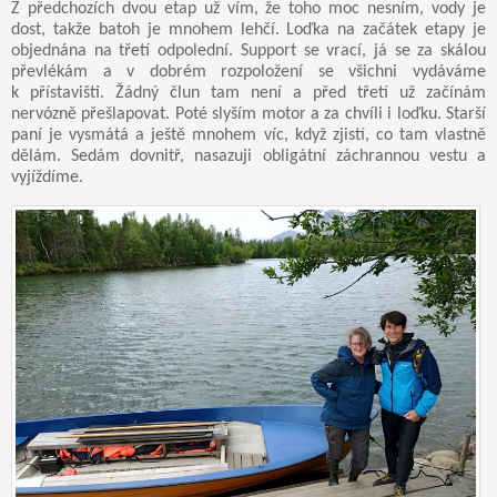
Z předchozích dvou etap už vím, že toho moc nesním, vody je
dost, takže batoh je mnohem lehčí. Loďka na začátek etapy je
objednána na třetí odpolední. Support se vrací, já se za skálou
převlékám a v dobrém rozpoložení se všichni vydáváme
k přístavišti. Žádný člun tam není a před třetí už začínám
nervózně přešlapovat. Poté slyším motor a za chvíli i loďku. Starší
paní je vysmátá a ještě mnohem víc, když zjistí, co tam vlastně
dělám. Sedám dovnitř, nasazuji obligátní záchrannou vestu a
vyjíždíme.