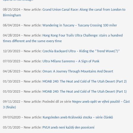
08/25/2024 – New article:
Grand Union Canal Race: Along the canal from London to
Birmingham
06/04/2024 – New article:
Wandering in Tuscany – Tuscany Crossing 100 miler
04/28/2024 – New article:
Hong Kong Four Trails Ultra Challenge: stairs a hundred
times different and the same every time
12/20/2023 – New article:
Czechia Backyard Ultra – Riding the “Trend Wave(?)”
07/03/2023 – New article:
Ultra Milano Sanremo – A Sign of Punk
04/26/2023 – New article:
Oman: A Journey Through Mountains And Desert
01/10/2023 – New article:
MOAB 240: The Heat and Cold of The Utah Desert (Part 2)
01/03/2023 – New article:
MOAB 240: The Heat and Cold of The Utah Desert (Part 1)
09/11/2022 – New article: Poslední díl ze série
Negev aneb opět ve výhni pouště – Část
3 (finále)
09/07ú2020 – New article:
Kungsleden aneb Královská stezka – série článků
05/31/2020 – New article:
PVLH aneb není každý den posvícení