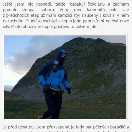
Ještě jsem nic nesnědl, takže rozbaluji čokoládu a začínám
pomalu stoupat nahoru. Vítají mne kamenitá pole, ale
z předchozích etap už mám kamzičí styl naučený, i když si v něm
nerochním. Sluníčko vychází a teplo jeho paprsků mi nalévá nové
síly. Proto obtížný sestup k přístavu už celkem jde.
Je před devátou. Jsem překvapený, je tady pár pěkných baráčků a