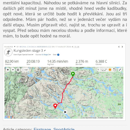
mentální kapacitou). Náhodou se potkáváme na hlavní silnici. Za
dalších pět minut jsme na místě, vhodně hned vedle kadibudky,
opět nové, která se určitě bude hodit k převlékání. Jsou asi tři
odpoledne. Mám pár hodin, než se v jedenáct večer vydám na
další etapu. Musím připravit věci, najíst se, trochu se upravit a i
vyspat. Před sebou mám necelou stovku a podle informací, které
mám, to bude opět hodně na morál.
Article category:
Firstpage
,
SportArticle