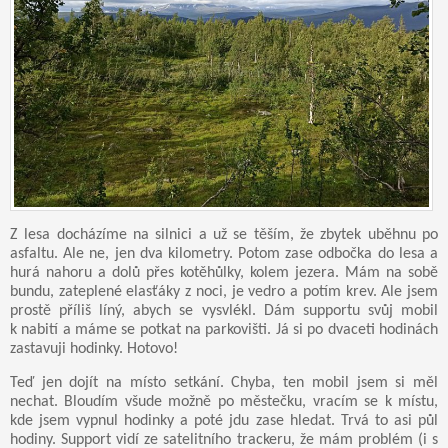
Z lesa docházíme na silnici a už se těším, že zbytek uběhnu po
asfaltu. Ale ne, jen dva kilometry. Potom zase odbočka do lesa a
hurá nahoru a dolů přes kotěhůlky, kolem jezera. Mám na sobě
bundu, zateplené elasťáky z noci, je vedro a potím krev. Ale jsem
prostě příliš líný, abych se vysvlékl. Dám supportu svůj mobil
k nabití a máme se potkat na parkovišti. Já si po dvaceti hodinách
zastavuji hodinky. Hotovo!
Teď jen dojít na místo setkání. Chyba, ten mobil jsem si měl
nechat. Bloudím všude možně po městečku, vracím se k místu,
kde jsem vypnul hodinky a poté jdu zase hledat. Trvá to asi půl
hodiny. Support vidí ze satelitního trackeru, že mám problém (i s