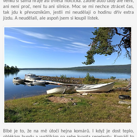
venku si sama hraje asi tříletá holčička. Žádné auto tady ale není,
ani není proč, není tu ani silnice. Moc se mi nechce ztrácet čas,
tak jdu k převozníkům, jestli mi neudělají o hodinu dřív extra
jízdu. A neudělali, ale aspoň jsem si koupil lístek.
Blbé je to, že na mě útočí hejna komárů. I když je dost teplo,
oblékám bundu a vystříkám na sebe kvanta repelentu. Komáři to