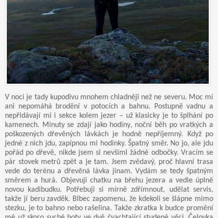
V noci je tady kupodivu mnohem chladněji než ne severu. Moc mi
ani nepomáhá brodění v potocích a bahnu. Postupně vadnu a
nepřidávají mi i sekce kolem jezer – už klasicky je to šplhání po
kamenech. Minuty se zdají jako hodiny, noční běh po vratkých a
poškozených dřevěných lávkách je hodně nepříjemný. Když po
jedné z nich jdu, zapípnou mi hodinky. Špatný směr. No jo, ale jdu
pořád po dřevě, nikde jsem si nevšiml žádné odbočky. Vracím se
pár stovek metrů zpět a je tam. Jsem zvědavý, proč hlavní trasa
vede do terénu a dřevěná lávka jinam. Vydám se tedy špatným
směrem a hurá. Objevuji chatku na břehu jezera a vedle úplně
novou kadibudku. Potřebuji si mírně zdřímnout, udělat servis,
takže jí beru zavděk. Blbec zapomenu, že kdekoli se šlápne mimo
stezku, je to bahno nebo rašelina. Takže zkratka k budce promění
mé už skoro suché boty ve dvě čvachtající studené věci. Čelovka