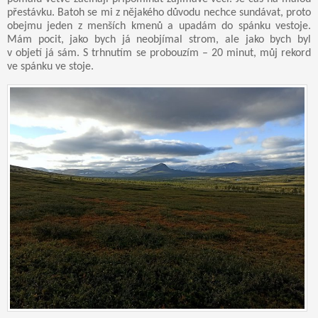
přestávku. Batoh se mi z nějakého důvodu nechce sundávat, proto
obejmu jeden z menších kmenů a upadám do spánku vestoje.
Mám pocit, jako bych já neobjímal strom, ale jako bych byl
v objetí já sám. S trhnutím se probouzím – 20 minut, můj rekord
ve spánku ve stoje.