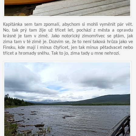
Kapitánka sem tam zpomalí, abychom si mohli vyměnit pár vět.
No, tak prý tam žije už třicet let, pochází z města a opravdu
krásně je tam v zimě. Jako notorický zimomřivec se ptám, jak
zima tam v té zimě je. Dozvím se, že to není taková hrůza jako ve
Finsku, kde mají i minus čtyřicet, jen tak minus pětadvacet nebo
třicet a hromady sněhu. Tak to jo, zima tady u mne nehrozí.