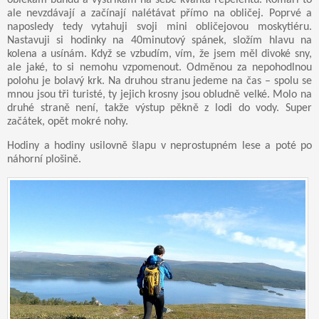
ale nevzdávají a začínají nalétávat přímo na obličej. Poprvé a
naposledy tedy vytahuji svoji mini obličejovou moskytiéru.
Nastavuji si hodinky na 40minutový spánek, složím hlavu na
kolena a usínám. Když se vzbudím, vím, že jsem měl divoké sny,
ale jaké, to si nemohu vzpomenout. Odměnou za nepohodlnou
polohu je bolavý krk. Na druhou stranu jedeme na čas – spolu se
mnou jsou tři turisté, ty jejich krosny jsou obludně velké. Molo na
druhé straně není, takže výstup pěkně z lodi do vody. Super
začátek, opět mokré nohy.
Hodiny a hodiny usilovně šlapu v neprostupném lese a poté po
náhorní plošině.