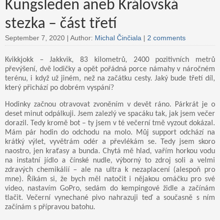
Kungsleden aneb Královská
stezka – část třetí
September 7, 2020 |
Author:
Michal Činčiala
|
2 comments
Kvikkjokk – Jakkvik, 83 kilometrů, 2400 pozitivních metrů
převýšení, dvě lodičky a opět pořádná porce námahy v náročném
terénu, i když už jiném, než na začátku cesty. Jaký bude třetí díl,
který přichází po dobrém vyspání?
Hodinky začnou otravovat zvoněním v devět ráno. Párkrát je o
deset minut odpálkuji. Jsem zalezlý ve spacáku tak, jak jsem večer
dorazil. Tedy kromě bot – ty jsem v té večerní tmě vyzout dokázal.
Mám pár hodin do odchodu na molo. Můj support odchází na
krátký výlet, vyvětrám odér a převlékám se. Tedy jsem skoro
naostro, jen kraťasy a bunda. Chytá mě hlad, vařím horkou vodu
na instatní jídlo a čínské nudle, výborný to zdroj soli a velmi
zdravých chemikálií – ale na ultra k nezaplacení (alespoň pro
mne). Říkám si, že bych měl natočit i nějakou omáčku pro své
video, nastavím GoPro, sedám do kempingové židle a začínám
tlačit. Večerní vynechané pivo nahrazuji teď a současně s ním
začínám s přípravou batohu.