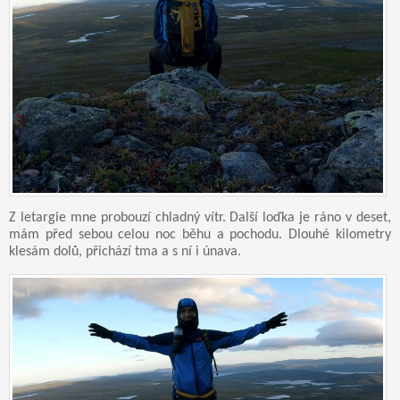
Z letargie mne probouzí chladný vítr. Další loďka je ráno v deset,
mám před sebou celou noc běhu a pochodu. Dlouhé kilometry
klesám dolů, přichází tma a s ní i únava.