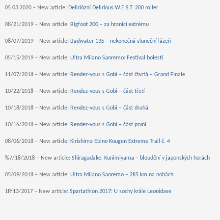
05.03.2020 – New article:
Deliriózní Delirious W.E.S.T. 200 miler
08/21/2019 – New article:
Bigfoot 200 – za hranicí extrému
08/07/2019 – New article:
Badwater 135 – nekonečná sluneční lázeň
05/15/2019 – New article:
Ultra Milano Sanremo: Festival bolesti
11/07/2018 – New article:
Rendez-vous s Gobi – část čtvrtá – Grand Finale
10/22/2018 – New article:
Rendez-vous s Gobi – část třetí
10/18/2018 – New article:
Rendez-vous s Gobi – část druhá
10/16/2018 – New article:
Rendez-vous s Gobi – část první
08/06/2018 – New article:
Kirishima Ebino Kougen Extreme Trail č. 4
%7/18/2018 – New article:
Shiragadake, Kunimiyama – bloudění v japonských horách
05/09/2018 – New article:
Ultra Milano Sanremo – 285 km na nohách
1P/13/2017 – New article:
Spartathlon 2017: U sochy krále Leonidase