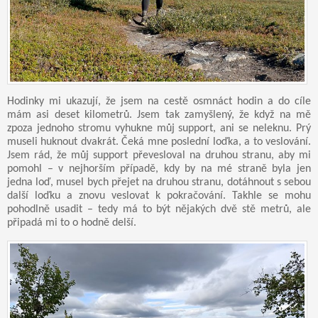
Hodinky mi ukazují, že jsem na cestě osmnáct hodin a do cíle
mám asi deset kilometrů. Jsem tak zamyšlený, že když na mě
zpoza jednoho stromu vyhukne můj support, ani se neleknu. Prý
museli huknout dvakrát. Čeká mne poslední loďka, a to veslování.
Jsem rád, že můj support převesloval na druhou stranu, aby mi
pomohl – v nejhorším případě, kdy by na mé straně byla jen
jedna loď, musel bych přejet na druhou stranu, dotáhnout s sebou
další loďku a znovu veslovat k pokračování. Takhle se mohu
pohodlně usadit – tedy má to být nějakých dvě stě metrů, ale
připadá mi to o hodně delší.