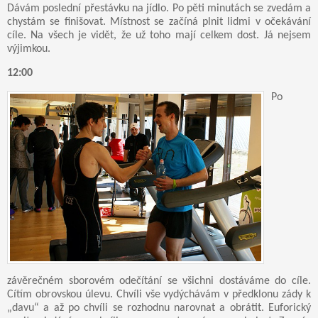
Dávám poslední přestávku na jídlo. Po pěti minutách se zvedám a
chystám se finišovat. Místnost se začíná plnit lidmi v očekávání
cíle. Na všech je vidět, že už toho mají celkem dost. Já nejsem
výjimkou.
12:00
Po
závěrečném sborovém odečítání se všichni dostáváme do cíle.
Cítím obrovskou úlevu. Chvíli vše vydýchávám v předklonu zády k
„davu“ a až po chvíli se rozhodnu narovnat a obrátit. Euforický