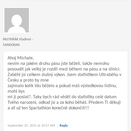
PASTRŇÁK Vladimír -
SANDOKAN
Ahoj Michale,
nevím na jakém druhu pásu jste běželi, takže nemohu
posoudit jak velký je rozdíl mezi během na pásu a na silnici.
Zaběhl jsi celkem slušný výkon. Jsem statistikem Ultraběhu v
Česku a proto by mne
zajímalo kolik Vás běželo a pokud máš výsledkovou listinu,
mohl bys
mi ji poslat?. Taky bych rád věděl do statistiky celé datum
Tvého narození, odkud jsi a za koho běháš. Předem Ti děkuji
a ať už ten Spartathlon konečně dokončíš!!!
September 25, 2015 at 10:57 AM
Reply