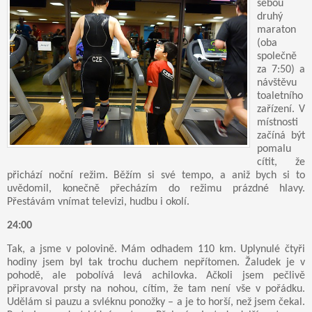
sebou
druhý
maraton
(oba
společně
za 7:50) a
návštěvu
toaletního
zařízení. V
místnosti
začíná být
pomalu
cítit, že
přichází noční režim. Běžím si své tempo, a aniž bych si to
uvědomil, konečně přecházím do režimu prázdné hlavy.
Přestávám vnímat televizi, hudbu i okolí.
24:00
Tak, a jsme v polovině. Mám odhadem 110 km. Uplynulé čtyři
hodiny jsem byl tak trochu duchem nepřítomen. Žaludek je v
pohodě, ale pobolívá levá achilovka. Ačkoli jsem pečlivě
připravoval prsty na nohou, cítím, že tam není vše v pořádku.
Udělám si pauzu a svléknu ponožky – a je to horší, než jsem čekal.