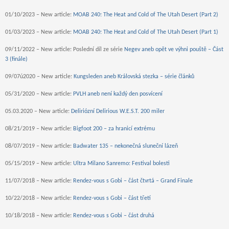
01/10/2023 – New article:
MOAB 240: The Heat and Cold of The Utah Desert (Part 2)
01/03/2023 – New article:
MOAB 240: The Heat and Cold of The Utah Desert (Part 1)
09/11/2022 – New article: Poslední díl ze série
Negev aneb opět ve výhni pouště – Část
3 (finále)
09/07ú2020 – New article:
Kungsleden aneb Královská stezka – série článků
05/31/2020 – New article:
PVLH aneb není každý den posvícení
05.03.2020 – New article:
Deliriózní Delirious W.E.S.T. 200 miler
08/21/2019 – New article:
Bigfoot 200 – za hranicí extrému
08/07/2019 – New article:
Badwater 135 – nekonečná sluneční lázeň
05/15/2019 – New article:
Ultra Milano Sanremo: Festival bolesti
11/07/2018 – New article:
Rendez-vous s Gobi – část čtvrtá – Grand Finale
10/22/2018 – New article:
Rendez-vous s Gobi – část třetí
10/18/2018 – New article:
Rendez-vous s Gobi – část druhá