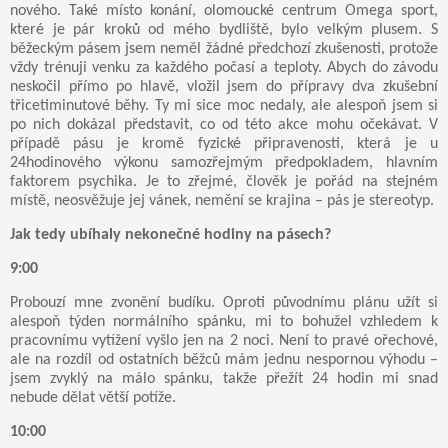
nového. Také místo konání, olomoucké centrum Omega sport,
které je pár kroků od mého bydliště, bylo velkým plusem. S
běžeckým pásem jsem neměl žádné předchozí zkušenosti, protože
vždy trénuji venku za každého počasí a teploty. Abych do závodu
neskočil přímo po hlavě, vložil jsem do přípravy dva zkušební
třicetiminutové běhy. Ty mi sice moc nedaly, ale alespoň jsem si
po nich dokázal představit, co od této akce mohu očekávat. V
případě pásu je kromě fyzické připravenosti, která je u
24hodinového výkonu samozřejmým předpokladem, hlavním
faktorem psychika. Je to zřejmé, člověk je pořád na stejném
místě, neosvěžuje jej vánek, nemění se krajina – pás je stereotyp.
Jak tedy ubíhaly nekonečné hodiny na pásech?
9:00
Probouzí mne zvonění budíku. Oproti původnímu plánu užít si
alespoň týden normálního spánku, mi to bohužel vzhledem k
pracovnímu vytížení vyšlo jen na 2 noci. Není to pravé ořechové,
ale na rozdíl od ostatních běžců mám jednu nespornou výhodu –
jsem zvyklý na málo spánku, takže přežít 24 hodin mi snad
nebude dělat větší potíže.
10:00