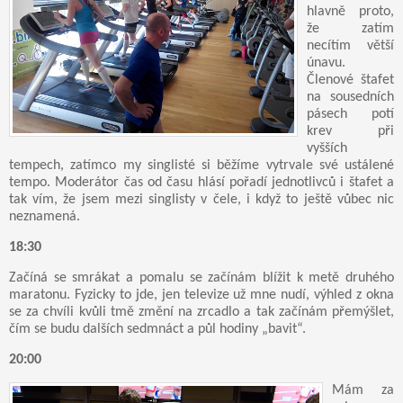
hlavně proto,
že zatím
necítím větší
únavu.
Členové štafet
na sousedních
pásech potí
krev při
vyšších
tempech, zatímco my singlisté si běžíme vytrvale své ustálené
tempo. Moderátor čas od času hlásí pořadí jednotlivců i štafet a
tak vím, že jsem mezi singlisty v čele, i když to ještě vůbec nic
neznamená.
18:30
Začíná se smrákat a pomalu se začínám blížit k metě druhého
maratonu. Fyzicky to jde, jen televize už mne nudí, výhled z okna
se za chvíli kvůli tmě změní na zrcadlo a tak začínám přemýšlet,
čím se budu dalších sedmnáct a půl hodiny „bavit“.
20:00
Mám za