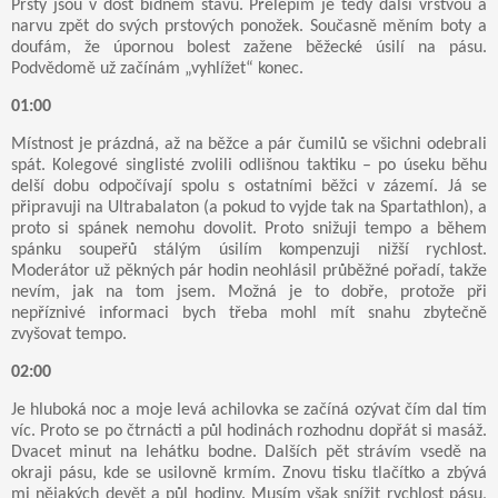
Prsty jsou v dost bídném stavu. Přelepím je tedy další vrstvou a
narvu zpět do svých prstových ponožek. Současně měním boty a
doufám, že úpornou bolest zažene běžecké úsilí na pásu.
Podvědomě už začínám „vyhlížet“ konec.
01:00
Místnost je prázdná, až na běžce a pár čumilů se všichni odebrali
spát. Kolegové singlisté zvolili odlišnou taktiku – po úseku běhu
delší dobu odpočívají spolu s ostatními běžci v zázemí. Já se
připravuji na Ultrabalaton (a pokud to vyjde tak na Spartathlon), a
proto si spánek nemohu dovolit. Proto snižuji tempo a během
spánku soupeřů stálým úsilím kompenzuji nižší rychlost.
Moderátor už pěkných pár hodin neohlásil průběžné pořadí, takže
nevím, jak na tom jsem. Možná je to dobře, protože při
nepříznivé informaci bych třeba mohl mít snahu zbytečně
zvyšovat tempo.
02:00
Je hluboká noc a moje levá achilovka se začíná ozývat čím dal tím
víc. Proto se po čtrnácti a půl hodinách rozhodnu dopřát si masáž.
Dvacet minut na lehátku bodne. Dalších pět strávím vsedě na
okraji pásu, kde se usilovně krmím. Znovu tisku tlačítko a zbývá
mi nějakých devět a půl hodiny. Musím však snížit rychlost pásu,