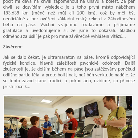
pocit mi dává na chvíli zapomenout na únavu a bolest. Za pár
chvil se dozvídám výsledek: je z toho první místo náběhem
183,638 km (méně než můj cíl 200 km), což by měl být
neoficiálně a bez ověření základní český rekord v 24hodinovém
běhu na páse. Všichni vzájemně rozdáváme a přijímáme
gratulace a uvědomujeme si, že jsme to dokázali. Sladkou
odměnou za úsilí je pak pro mne závěrečné vyhlášení vítězů…
Závěrem:
Jak se dalo čekat, je ultramaraton na páse, kromě odpovídající
fyzické kondice, hlavně záležitostí psychické odolnosti. Další
zkušeností je, že delším během na páse jsou zatěžovány poněkud
odlišné partie těla, a proto bolí jinak, než běh venku. Je naděje, že
se tento závod stane tradicí, a pokud ano, uvidíme, co přinese
příští ročník…