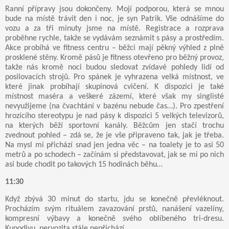
Ranní přípravy jsou dokončeny. Mojí podporou, která se mnou
bude na místě trávit den i noc, je syn Patrik. Vše odnášíme do
vozu a za tři minuty jsme na místě. Registrace a rozprava
proběhne rychle, takže se vydávám seznámit s pásy a prostředím.
Akce probíhá ve fitness centru – běžci mají pěkný výhled z plně
prosklené stěny. Kromě pásů je fitness otevřeno pro běžný provoz,
takže nás kromě noci budou sledovat zvídavé pohledy lidí od
posilovacích strojů. Pro spánek je vyhrazena velká místnost, ve
které jinak probíhají skupinová cvičení. K dispozici je také
místnost maséra a veškeré zázemí, které však my singlisté
nevyužijeme (na čvachtání v bazénu nebude čas…). Pro zpestření
hrozícího stereotypu je nad pásy k dispozici 5 velkých televizorů,
na kterých běží sportovní kanály. Běžcům jen stačí trochu
zvednout pohled – zdá se, že je vše připraveno tak, jak je třeba.
Na mysl mi přichází snad jen jedna věc – na toalety je to asi 50
metrů a po schodech – začínám si představovat, jak se mi po nich
asi bude chodit po takových 15 hodinách běhu…
11:30
Když zbývá 30 minut do startu, jdu se konečně převléknout.
Procházím svým rituálem zavazování prstů, nanášení vazelíny,
kompresní výbavy a konečně svého oblíbeného tri-dresu.
Kupodivu, nervozita stále nepřichází.