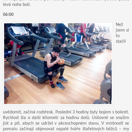
levá noha bolí.
06:00
Než
jsem si
to
stačil
uvědomit, začíná rozbřesk. Poslední 3 hodiny byly bojem s bolestí.
Rychlost šla o další kilometr za hodinu dolů. Usilovně se snažím
jíst a pít, abych se udržel v akceschopném stavu. V místnosti se
pomalu začínají objevovat ospalé tváře štafetových běžců – my