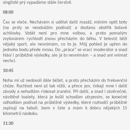
singlisté prý vypadáme stále čerstvě.
08:00
Čas se vleče. Nechávám si udělat další masáž, měním opět boty
(na prsty se neodvážím podívat) a dostanu obstřik bolavé
achilovky. Vzdát není pro mne volbou, a proto pomalým
zvyšováním rychlosti znovu přecházím do běhu. V televizi běží
nějaký sport, ale nevnímám, co to je. Můj pohled je upřen do
jednoho bodu přede mnou. Do „práce“ se vrací moderátor a snad
hlásí i průběžné výsledky, ale já to nevnímám – a snad ani vnímat
nechci.
10:45
Noha mi už nedovolí dále běžet, a proto přecházím do frekvenční
chůze. Rychlost není až tak nižší, a přece jen, čekají mne i další
závody a nehodlám riskovat zranění. Při další, a snad i závěrečné,
návštěvě toalety, která je kvůli schodům utrpením, se konečně
odhodlám podívat na průběžné výsledky, které rozhodčí průběžně
zapisují na tabuli. Jsem v čele a mám k dobru nějakých 15
kilometrů náskoku.
11:30