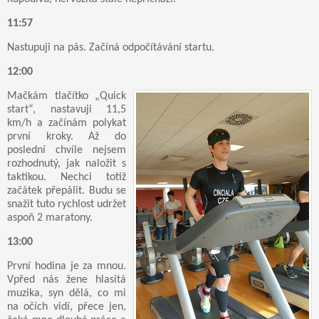
11:57
Nastupuji na pás. Začíná odpočítávání startu.
12:00
Mačkám tlačítko „Quick
start“, nastavuji 11,5
km/h a začínám polykat
první kroky. Až do
poslední chvíle nejsem
rozhodnutý, jak naložit s
taktikou. Nechci totiž
začátek přepálit. Budu se
snažit tuto rychlost udržet
aspoň 2 maratony.
13:00
První hodina je za mnou.
Vpřed nás žene hlasitá
muzika, syn dělá, co mi
na očích vidí, přece jen,