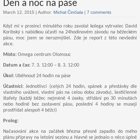
Den a noc na páse
March 12, 2015 |
Author:
Michal Činčiala
|
7 comments
Když mi v prosinci minulého roku zavolal kolega vytrvalec David
Koribský s nabídkou účasti na 24hodinovém závodu na běžeckém
pásu, moc jsem se nerozmýšlel. Zde je report z této nevšední
akce.
Místo:
Omega centrum Olomouc
Datum a čas:
7. 3. 12:00 – 8. 3. 12:00
Úkol:
Uběhnout 24 hodin na páse
Účastníci:
Jednotlivci (celých 24 hodin, spánek a přestávky dle
vlastního uvážení, vlastní pás na celou dobu závodu), šestičlenné
štafety (každý běžec nejméně 4 úseky, střídání po 30 minutách
nebo hodině bez zastavení pásu, poslední 4 hodiny se musejí
prostřídat alespoň 4 běžci)
Prolog:
Načasování akce na začátek března přesně zapadlo do mého
plánu přípravy na letošní sezónu a hlavně se jednalo o něco úplně