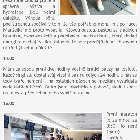
čeká mne dlouhá práce a
správná výživa a
hydratace jsou velmi
důležité. Výhoda běhu
pod střechou spočívá v tom, že vše potřebné mohu mít po ruce.
Manželka mě proto vybavila rýžovou pastou, pastou ze sladkých
brambor, ovocným želé a podobnými pochoutkami, které dodají
energii a nechají v klidu žaludek. To se v pozdějších fázích závodu
ukáže být velmi důležité.
14:00
Mám za sebou první dvě hodiny včetně krátké pauzy na toaletě.
Každý singlista dostal svůj vlastní pás na celých 24 hodin, u nás se
tedy tváře nemění – na ostatních pásech se mezitím vystřídala
řada dalších běžců. Zatím jsem psychicky v pohodě, sleduji sport
na televizi před sebou nebo vyhlížím z okna.
16:00
První maraton
je za mnou za
3:50. To není
špatný
začátek,