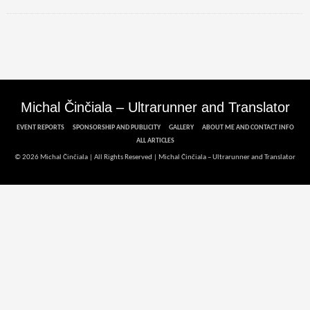
Michal Činčiala – Ultrarunner and Translator
EVENT REPORTS
SPONSORSHIP AND PUBLICITY
GALLERY
ABOUT ME AND CONTACT INFO
ALL ARTICLES
© 2026 Michal Činčiala | All Rights Reserved |
Michal Činčiala – Ultrarunner and Translator