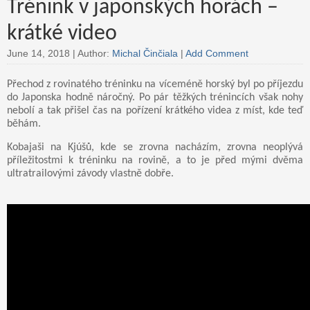
Trénink v japonských horách –
krátké video
June 14, 2018 |
Author:
Michal Činčiala
|
Add Comment
Přechod z rovinatého tréninku na víceméně horský byl po příjezdu
do Japonska hodně náročný. Po pár těžkých trénincích však nohy
nebolí a tak přišel čas na pořízení krátkého videa z míst, kde teď
běhám.
Kobajaši na Kjúšů, kde se zrovna nacházím, zrovna neoplývá
příležitostmi k tréninku na rovině, a to je před mými dvěma
ultratrailovými závody vlastně dobře.