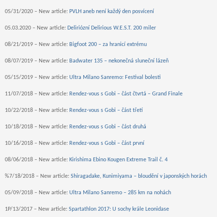
05/31/2020 – New article:
PVLH aneb není každý den posvícení
05.03.2020 – New article:
Deliriózní Delirious W.E.S.T. 200 miler
08/21/2019 – New article:
Bigfoot 200 – za hranicí extrému
08/07/2019 – New article:
Badwater 135 – nekonečná sluneční lázeň
05/15/2019 – New article:
Ultra Milano Sanremo: Festival bolesti
11/07/2018 – New article:
Rendez-vous s Gobi – část čtvrtá – Grand Finale
10/22/2018 – New article:
Rendez-vous s Gobi – část třetí
10/18/2018 – New article:
Rendez-vous s Gobi – část druhá
10/16/2018 – New article:
Rendez-vous s Gobi – část první
08/06/2018 – New article:
Kirishima Ebino Kougen Extreme Trail č. 4
%7/18/2018 – New article:
Shiragadake, Kunimiyama – bloudění v japonských horách
05/09/2018 – New article:
Ultra Milano Sanremo – 285 km na nohách
1P/13/2017 – New article:
Spartathlon 2017: U sochy krále Leonidase