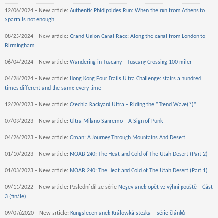
12/06/2024 – New article:
Authentic Phidippides Run: When the run from Athens to
Sparta is not enough
08/25/2024 – New article:
Grand Union Canal Race: Along the canal from London to
Birmingham
06/04/2024 – New article:
Wandering in Tuscany – Tuscany Crossing 100 miler
04/28/2024 – New article:
Hong Kong Four Trails Ultra Challenge: stairs a hundred
times different and the same every time
12/20/2023 – New article:
Czechia Backyard Ultra – Riding the “Trend Wave(?)”
07/03/2023 – New article:
Ultra Milano Sanremo – A Sign of Punk
04/26/2023 – New article:
Oman: A Journey Through Mountains And Desert
01/10/2023 – New article:
MOAB 240: The Heat and Cold of The Utah Desert (Part 2)
01/03/2023 – New article:
MOAB 240: The Heat and Cold of The Utah Desert (Part 1)
09/11/2022 – New article: Poslední díl ze série
Negev aneb opět ve výhni pouště – Část
3 (finále)
09/07ú2020 – New article:
Kungsleden aneb Královská stezka – série článků