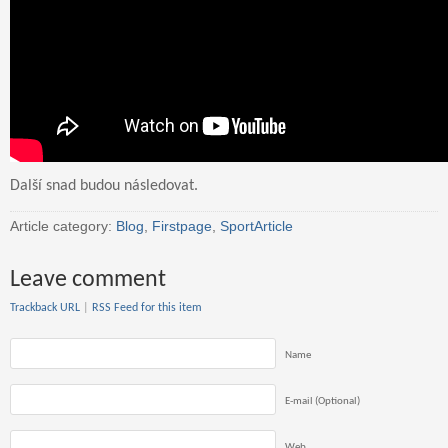
Další snad budou následovat.
Article category:
Blog
,
Firstpage
,
SportArticle
Leave comment
Trackback URL
|
RSS Feed for this item
Name
E-mail (Optional)
Web