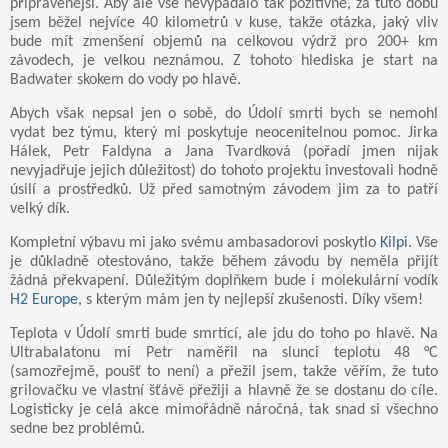
připravenější. Aby ale vše nevypadalo tak pozitivně, za tuto dobu
jsem běžel nejvíce 40 kilometrů v kuse, takže otázka, jaký vliv
bude mít zmenšení objemů na celkovou výdrž pro 200+ km
závodech, je velkou neznámou. Z tohoto hlediska je start na
Badwater skokem do vody po hlavě.
Abych však nepsal jen o sobě, do Údolí smrti bych se nemohl
vydat bez týmu, který mi poskytuje neocenitelnou pomoc. Jirka
Hálek, Petr Faldyna a Jana Tvardková (pořadí jmen nijak
nevyjadřuje jejich důležitost) do tohoto projektu investovali hodně
úsilí a prostředků. Už před samotným závodem jim za to patří
velký dík.
Kompletní výbavu mi jako svému ambasadorovi poskytlo
Kilpi
. Vše
je důkladně otestováno, takže během závodu by neměla přijít
žádná překvapení. Důležitým doplňkem bude i molekulární vodík
H2 Europe
, s kterým mám jen ty nejlepší zkušenosti. Díky všem!
Teplota v Údolí smrti bude smrtící, ale jdu do toho po hlavě. Na
Ultrabalatonu mi Petr naměřil na slunci teplotu 48 °C
(samozřejmě, poušť to není) a přežil jsem, takže věřím, že tuto
grilovačku ve vlastní šťávě přežiji a hlavně že se dostanu do cíle.
Logisticky je celá akce mimořádně náročná, tak snad si všechno
sedne bez problémů.