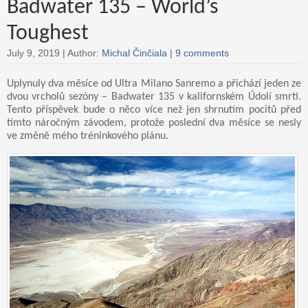
Badwater 135 – World’s
Toughest
July 9, 2019 |
Author:
Michal Činčiala
|
9 comments
Uplynuly dva měsíce od Ultra Milano Sanremo a přichází jeden ze
dvou vrcholů sezóny – Badwater 135 v kalifornském Údolí smrti.
Tento příspěvek bude o něco více než jen shrnutím pocitů před
tímto náročným závodem, protože poslední dva měsíce se nesly
ve změně mého tréninkového plánu.