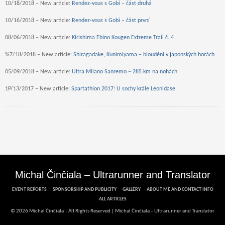
10/18/2018 – New article:
Rendez-vous s Gobi – část druhá
10/16/2018 – New article:
Rendez-vous s Gobi – část první
08/06/2018 – New article:
Kirishima Ebino Kougen Extreme Trail č. 4
%7/18/2018 – New article:
Shiragadake, Kunimiyama – bloudění v japonských horách
05/09/2018 – New article:
Ultra Milano Sanremo – 285 km na nohách
1P/13/2017 – New article:
Spartathlon 2017: U sochy krále Leonidase
Michal Činčiala – Ultrarunner and Translator
EVENT REPORTS
SPONSORSHIP AND PUBLICITY
GALLERY
ABOUT ME AND CONTACT INFO
ALL ARTICLES
© 2026 Michal Činčiala | All Rights Reserved |
Michal Činčiala – Ultrarunner and Translator