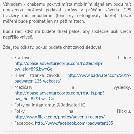
Vzhledem k chabému pokrytí místa mobilním signálem budu mít
omezenou možnost podávat zprávy v průběhu závodu. GPS
trackery mít nebudeme (loni prý nefungovaly dobře), takže
měření bude probíhat jen na pěti místech.
Budu rád, když mi budete držet palce, aby společné úsilí všech
nepřišlo vniveč.
Zde jsou odkazy, pokud budete chtít závod sledovat:
Startovní listina:
http://dbase.adventurecorps.com/roster.php?
bw_eid=89&bw=Go
Hlavní stránka závodu:
http://www.badwater.com/2019-
badwater-135-webcast/
Mezičasy a výsledky:
http://dbase.adventurecorps.com/results.php?
bw_eid=85&bwr=Go
Fotky na Instagramu: @BadwaterHQ
Fotky na Flickru:
http://www.flickr.com/photos/adventurecorps/
Facebook:
http://www.facebook.com/badwater135