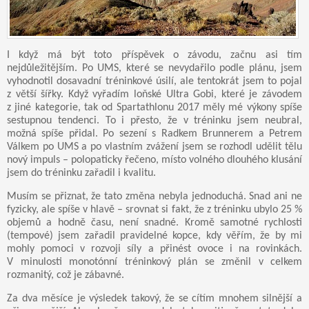
I když má být toto příspěvek o závodu, začnu asi tím
nejdůležitějším. Po UMS, které se nevydařilo podle plánu, jsem
vyhodnotil dosavadní tréninkové úsilí, ale tentokrát jsem to pojal
z větší šířky. Když vyřadím loňské Ultra Gobi, které je závodem
z jiné kategorie, tak od Spartathlonu 2017 měly mé výkony spíše
sestupnou tendenci. To i přesto, že v tréninku jsem neubral,
možná spíše přidal. Po sezení s Radkem Brunnerem a Petrem
Válkem po UMS a po vlastním zvážení jsem se rozhodl udělit tělu
nový impuls – polopaticky řečeno, místo volného dlouhého klusání
jsem do tréninku zařadil i kvalitu.
Musím se přiznat, že tato změna nebyla jednoduchá. Snad ani ne
fyzicky, ale spíše v hlavě – srovnat si fakt, že z tréninku ubylo 25 %
objemů a hodně času, není snadné. Kromě samotné rychlosti
(tempové) jsem zařadil pravidelné kopce, kdy věřím, že by mi
mohly pomoci v rozvoji síly a přinést ovoce i na rovinkách.
V minulosti monotónní tréninkový plán se změnil v celkem
rozmanitý, což je zábavné.
Za dva měsíce je výsledek takový, že se cítím mnohem silnější a