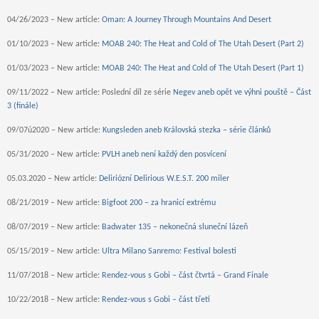
04/26/2023 – New article:
Oman: A Journey Through Mountains And Desert
01/10/2023 – New article:
MOAB 240: The Heat and Cold of The Utah Desert (Part 2)
01/03/2023 – New article:
MOAB 240: The Heat and Cold of The Utah Desert (Part 1)
09/11/2022 – New article: Poslední díl ze série
Negev aneb opět ve výhni pouště – Část
3 (finále)
09/07ú2020 – New article:
Kungsleden aneb Královská stezka – série článků
05/31/2020 – New article:
PVLH aneb není každý den posvícení
05.03.2020 – New article:
Deliriózní Delirious W.E.S.T. 200 miler
08/21/2019 – New article:
Bigfoot 200 – za hranicí extrému
08/07/2019 – New article:
Badwater 135 – nekonečná sluneční lázeň
05/15/2019 – New article:
Ultra Milano Sanremo: Festival bolesti
11/07/2018 – New article:
Rendez-vous s Gobi – část čtvrtá – Grand Finale
10/22/2018 – New article:
Rendez-vous s Gobi – část třetí