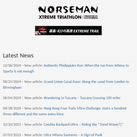
Latest News
12/06/2024 – New article:
Authentic Phidippides Run: When the run from Athens to
Sparta is not enough
08/25/2024 – New article:
Grand Union Canal Race: Along the canal from London to
Birmingham
06/04/2024 – New article:
Wandering in Tuscany – Tuscany Crossing 100 miler
04/28/2024 – New article:
Hong Kong Four Trails Ultra Challenge: stairs a hundred
times different and the same every time
12/20/2023 – New article:
Czechia Backyard Ultra – Riding the “Trend Wave(?)”
07/03/2023 – New article:
Ultra Milano Sanremo – A Sign of Punk